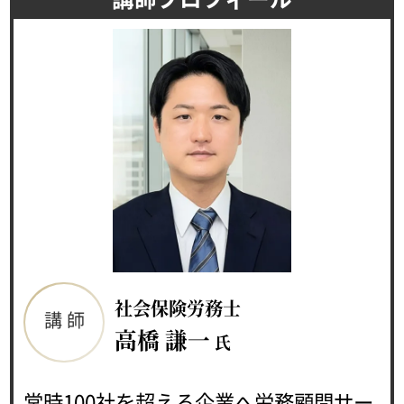
社会保険労務士
講 師
高橋 謙一
氏
常時100社を超える企業へ労務顧問サー