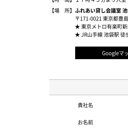
【場 所】
ふれあい貸し会議室 池袋
〒171-0021
東京都豊島区
★ 東京メトロ有楽町新
★ JR山手線 池袋駅 徒
Googleマ
貴社名
お名前