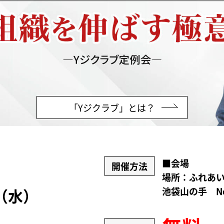
「Yジクラブ」とは？
■会場
開催方法
場所：ふれあ
（水）
池袋山の手 No