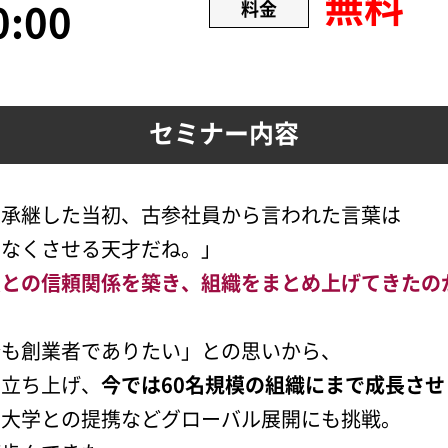
無料
0:00
料金
セミナー内容
業承継した当初、古参社員から言われた言葉は
をなくさせる天才だね。」
員との信頼関係を築き、組織をまとめ上げてきたの
分も創業者でありたい」との思いから、
を立ち上げ、
今では60名規模の組織にまで成長させ
の大学との提携などグローバル展開にも挑戦。