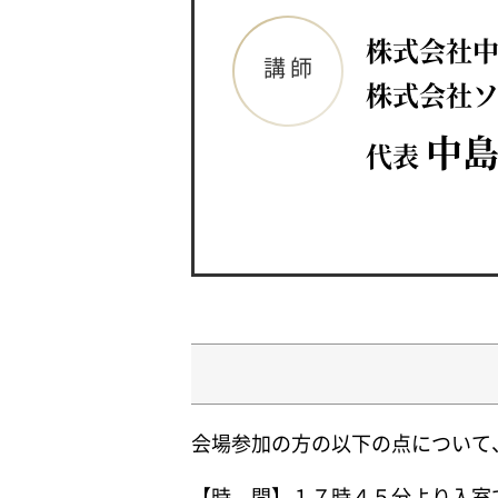
株式会社中
講 師
株式会社ソ
中島
代表
会場参加の方の以下の点について
【時 間】
１７時４５分より入室